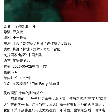
剧名：灵魂摆渡·十年
导演: 巨兴茂
编剧: 小吉祥天
主演: 于毅 / 刘智扬 / 肖茵 / 许佳琪 / 姜馥颐
类型: 悬疑 / 惊悚 / 短片 / 奇幻 / 冒险
制片国家/地区: 中国大陆
语言: 汉语普通话
首播: 2026-06-02(中国大陆)
集数: 24
单集片长: 19分钟
又名: 灵魂摆渡5 / The Ferry Man 5
灵魂摆渡·十年的剧情简介 · · · · · ·
幻海市的444号便利店重开，夏冬青、娅与新搭档“守夜人”赵恒
之守护两界平衡。红月当空，三人组联手挫败杨玉环的灭世阴谋，
化解了关于赵吏生死与蚩尤残魂的十年谜团。尘埃落定后，便利店