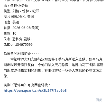
德 / 多特·克劳德
类型: 剧情 / 惊悚 / 犯罪
制片国家/地区: 美国
语言: 英语
首播: 2026-06-05(美国)
集数: 10
又名: 恐怖角(剧版)
IMDb: tt34675596
恐怖角的剧情简介 · · · · · ·
幸福律师夫妇安娜与汤姆曾将杀手马克斯送入监狱。如今马克
斯出狱展开疯狂复仇，令他们陷入无尽恐慌。这部由马丁·斯科塞斯
与斯皮尔伯格监制的剧集，将带你体验一场令人窒息的心理惊悚之
旅。
美剧《恐怖角》夸克网盘链接：
https://pan.quark.cn/s/3b247f1ab6b3
回复