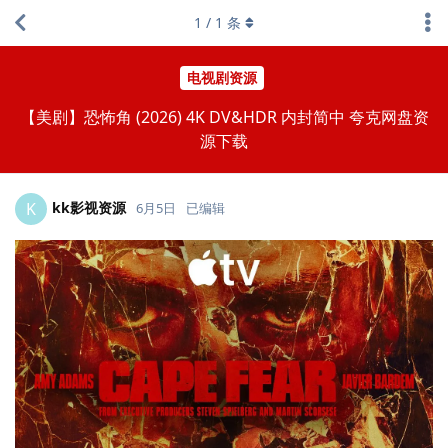
1
/
1
条
电视剧资源
【美剧】恐怖角 (2026) 4K DV&HDR 内封简中 夸克网盘资
源下载
kk影视资源
K
6月5日
已编辑