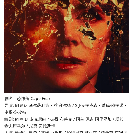
剧名：恐怖角 Cape Fear
导演: 阿曼达·马尔萨利斯 / 乔·拜尔德 / S·J·克拉克森 / 瑞德·穆拉诺 /
史提芬·皮特
编剧: 约翰·D. 麦克唐纳 / 彼得·布莱克 / 阿兰·佩吉·阿里亚加 / 塔拉·
希夫库马尔 / 尼克·安托斯卡
主演: 哈维尔·巴登 / 艾米·亚当斯 / 帕特里克·威尔森 / 萨曼莎·克利福