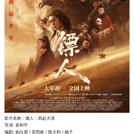
影片名称：镖人：风起大漠
导演: 袁和平
编剧: 俞白眉 / 苏照彬 / 陈大利 / 杨子