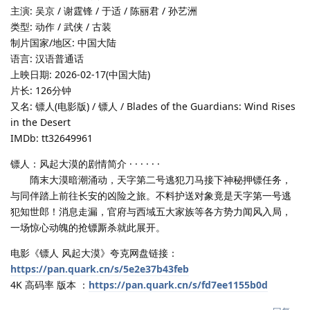
主演: 吴京 / 谢霆锋 / 于适 / 陈丽君 / 孙艺洲
类型: 动作 / 武侠 / 古装
制片国家/地区: 中国大陆
语言: 汉语普通话
上映日期: 2026-02-17(中国大陆)
片长: 126分钟
又名: 镖人(电影版) / 镖人 / Blades of the Guardians: Wind Rises
in the Desert
IMDb: tt32649961
镖人：风起大漠的剧情简介 · · · · · ·
隋末大漠暗潮涌动，天字第二号逃犯刀马接下神秘押镖任务，
与同伴踏上前往长安的凶险之旅。不料护送对象竟是天字第一号逃
犯知世郎！消息走漏，官府与西域五大家族等各方势力闻风入局，
一场惊心动魄的抢镖厮杀就此展开。
电影《镖人 风起大漠》夸克网盘链接：
https://pan.quark.cn/s/5e2e37b43feb
4K 高码率 版本 ：
https://pan.quark.cn/s/fd7ee1155b0d