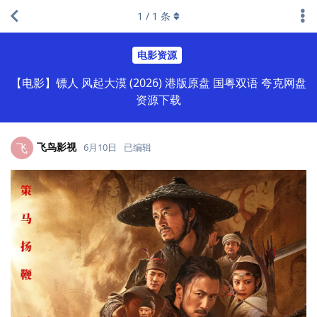
1
/
1
条
电影资源
【电影】镖人 风起大漠 (2026) 港版原盘 国粤双语 夸克网盘
资源下载
飞鸟影视
飞
6月10日
已编辑