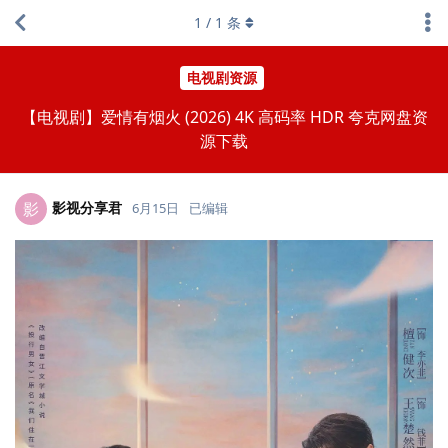
1
/
1
条
电视剧资源
【电视剧】爱情有烟火 (2026) 4K 高码率 HDR 夸克网盘资
源下载
影视分享君
影
6月15日
已编辑