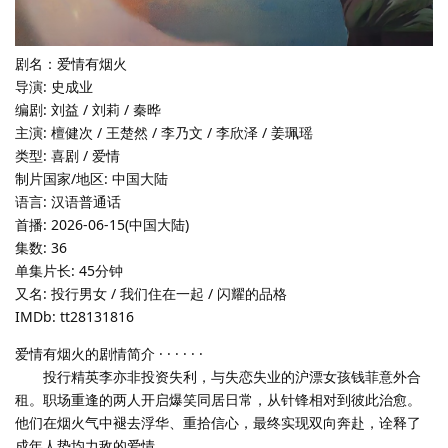
剧名：爱情有烟火
导演: 史成业
编剧: 刘益 / 刘莉 / 秦晔
主演: 檀健次 / 王楚然 / 李乃文 / 李欣泽 / 姜珮瑶
类型: 喜剧 / 爱情
制片国家/地区: 中国大陆
语言: 汉语普通话
首播: 2026-06-15(中国大陆)
集数: 36
单集片长: 45分钟
又名: 投行男女 / 我们住在一起 / 闪耀的品格
IMDb: tt28131816
爱情有烟火的剧情简介 · · · · · ·
投行精英李亦非投资失利，与失恋失业的沪漂女孩钱菲意外合
租。职场重逢的两人开启爆笑同居日常，从针锋相对到彼此治愈。
他们在烟火气中褪去浮华、重拾信心，最终实现双向奔赴，诠释了
成年人势均力敌的爱情。