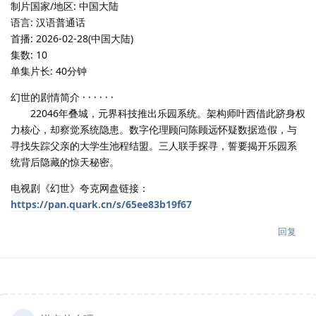
制片国家/地区: 中国大陆
语言: 汉语普通话
首播: 2026-02-28(中国大陆)
集数: 10
单集片长: 40分钟
幻世的剧情简介 · · · · · ·
22046年叠城，元界科技推出乐园系统。架构师叶西借此跻身权
力核心，却察觉系统隐患。数字伦理顾问陈顾远怀疑数据造假，与
寻找失踪父亲的大学生池程结盟。三人联手探寻，誓要揭开乐园系
统背后隐藏的惊天秘密。
电视剧《幻世》夸克网盘链接：
https://pan.quark.cn/s/65ee83b19f67
回复