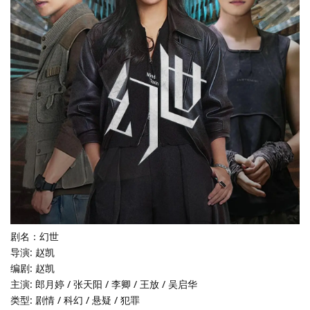
剧名：幻世
导演: 赵凯
编剧: 赵凯
主演: 郎月婷 / 张天阳 / 李卿 / 王放 / 吴启华
类型: 剧情 / 科幻 / 悬疑 / 犯罪