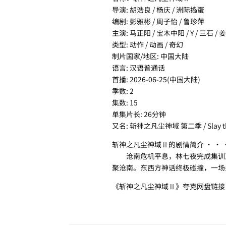
导演: 胡浩良 / 杨庆 / 洲际捣蛋
编剧: 彭雅彬 / 周子怡 / 鲁珍萍
主演: 马正阳 / 宝木中阳 / Y / 三石 /
类型: 动作 / 动画 / 奇幻
制片国家/地区: 中国大陆
语言: 汉语普通话
首播: 2026-06-25(中国大陆)
季数: 2
集数: 15
单集片长: 26分钟
又名: 斩神之凡尘神域 第二季 / Slay th
斩神之凡尘神域Ⅱ的剧情简介 · · ·
沧南危机平息，林七夜完成集训正
聚沧南。东西方神话终极碰撞，一场
《斩神之凡尘神域Ⅱ》夸克网盘链接