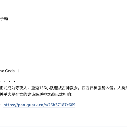
 姜子翰
e Gods Ⅱ
 · · ·
式成为守夜人，重返136小队迎战古神教会。西方邪神强势入侵，人类
关乎大夏存亡的史诗级逆神之战已然打响！
：
https://pan.quark.cn/s/26b37187c669