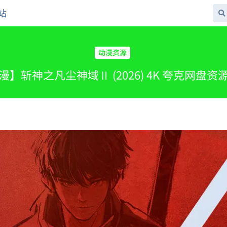
站
动漫资源
漫】斩神之凡尘神域Ⅱ (2026) 4K 夸克网盘资