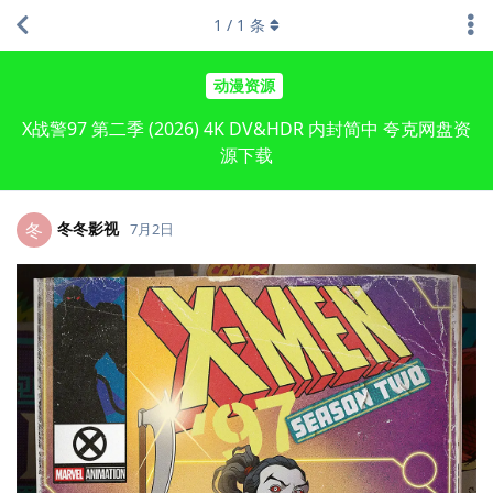
1
/
1
条
动漫资源
X战警97 第二季 (2026) 4K DV&HDR 内封简中 夸克网盘资
源下载
冬冬影视
冬
7月2日