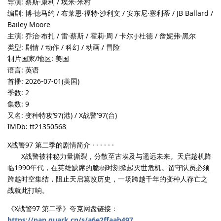
导演: 蔡斯·康利 / 埃米·米村
编剧: 博·德马约 / 布莱恩·福特·沙利文 / 安东尼·塞利蒂 / JB Ballard /
Bailey Moore
主演: 乔治·布扎 / 雷·蔡斯 / 霍莉·周 / 卡尔·J·杜德 / 詹妮弗·黑尔
类型: 剧情 / 动作 / 科幻 / 动画 / 冒险
制片国家/地区: 美国
语言: 英语
首播: 2026-07-01(美国)
季数: 2
集数: 9
又名: 变种特攻‘97(港) / X战警'97(台)
IMDb: tt21350568
X战警97 第二季的剧情简介 · · · · · ·
X战警被神秘力量撕裂，分散至古埃及与遥远未来。天启趁机降
临1990年代，在英雄缺席的脆弱时刻掀起灭世危机。留守队员必须
跨越时空集结，阻止天启篡改历史，一场跨越千年的变种人存亡之
战就此打响。
《X战警97 第二季》夸克网盘链接：
https://pan.quark.cn/s/a6e2ffaab497