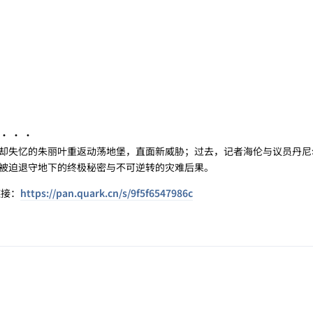
· · ·
失忆的朱丽叶重返动荡地堡，直面新威胁；过去，记者海伦与议员丹尼
被迫退守地下的终极秘密与不可逆转的灾难后果。
链接：
https://pan.quark.cn/s/9f5f6547986c