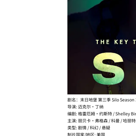
剧名：末日地堡 第三季 Silo Season 
导演: 迈克尔·丁纳
编剧: 格雷厄姆·约斯特 / Shelley Birse 
主演: 丽贝卡·弗格森 / 科曼 / 哈丽
类型: 剧情 / 科幻 / 悬疑
制片国家/地区: 美国