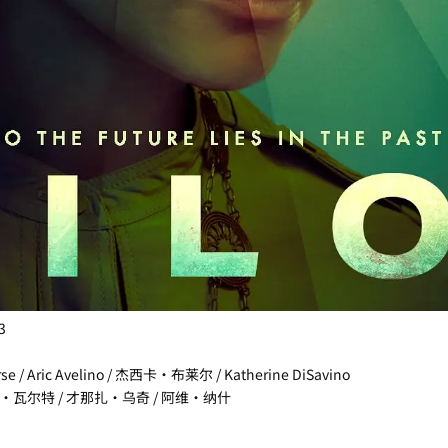
3
/ Aric Avelino / 杰西卡·布莱尔 / Katherine DiSavino
特·瓦尔特 / 才那扎·乌奇 / 阿维·纳什