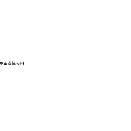
尔追查惊天阴
回复