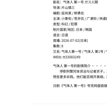
剧名：气体人 第一号 ガス人間
导演: 片山慎三
编剧: 延尚昊 / 柳勇在
主演: 小栗旬 / 苍井优 / 广濑铃 / 林
类型: 科幻 / 犯罪
制片国家/地区: 日本 / 韩国
语言: 日语
首播: 2026-07-02(日本)
集数: 8
又名: 气体人第一号 / 气体人 第1号 / 气
IMDb: tt33083249
气体人 第一号的剧情简介 · · · ·
停职刑警冈本贤治与记者京子，正
预告更多杀戮。他们能否揭开真相，
日剧《气体人 第一号》夸克网盘链