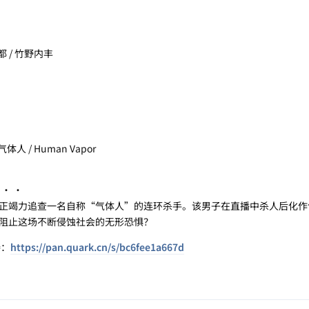
遣都 / 竹野内丰
体人 / Human Vapor
 · ·
竭力追查一名自称“气体人”的连环杀手。该男子在直播中杀人后化作
阻止这场不断侵蚀社会的无形恐惧？
接：
https://pan.quark.cn/s/bc6fee1a667d