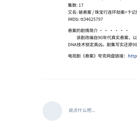
集数: 17
又名: 破悬案 / 珠宝行连环劫案+卞
IMDb: tt34625797
悬案的剧情简介 · · · · · ·
该剧改编自90年代真实悬案，以“
DNA技术锁定真凶。剧集写实还原
电视剧《悬案》夸克网盘链接：
http
说点什么吧...