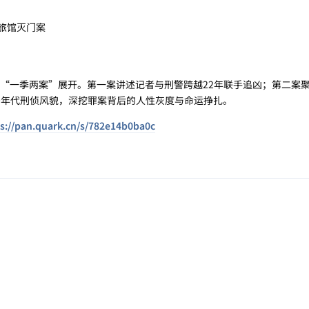
记旅馆灭门案
一季两案”展开。第一案讲述记者与刑警跨越22年联手追凶；第二案
90年代刑侦风貌，深挖罪案背后的人性灰度与命运挣扎。
s://pan.quark.cn/s/782e14b0ba0c