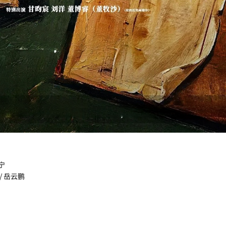
市宁
 / 岳云鹏