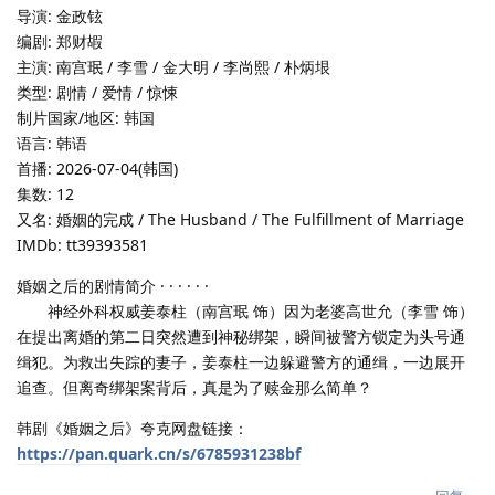
导演: 金政铉
编剧: 郑财嘏
主演: 南宫珉 / 李雪 / 金大明 / 李尚熙 / 朴炳垠
类型: 剧情 / 爱情 / 惊悚
制片国家/地区: 韩国
语言: 韩语
首播: 2026-07-04(韩国)
集数: 12
又名: 婚姻的完成 / The Husband / The Fulfillment of Marriage
IMDb: tt39393581
婚姻之后的剧情简介 · · · · · ·
神经外科权威姜泰柱（南宫珉 饰）因为老婆高世允（李雪 饰）
在提出离婚的第二日突然遭到神秘绑架，瞬间被警方锁定为头号通
缉犯。为救出失踪的妻子，姜泰柱一边躲避警方的通缉，一边展开
追查。但离奇绑架案背后，真是为了赎金那么简单？
韩剧《婚姻之后》夸克网盘链接：
https://pan.quark.cn/s/6785931238bf