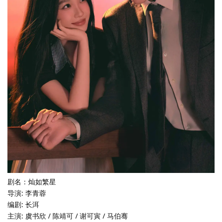
剧名：灿如繁星
导演: 李青蓉
编剧: 长洱
主演: 虞书欣 / 陈靖可 / 谢可寅 / 马伯骞