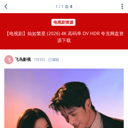
1
/
1
条
电视剧资源
【电视剧】灿如繁星 (2026) 4K 高码率 DV HDR 夸克网盘资
源下载
飞鸟影视
飞
7月5日
已编辑