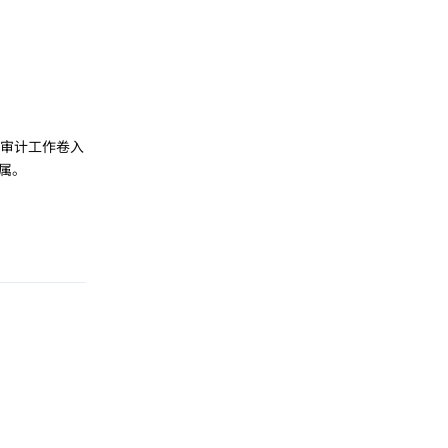
审计工作卷入
属。
回复