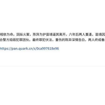
·
相依为命。因纵火案，陈异为护苗靖逼其离开。六年后两人重逢，苗靖因
合警方捣毁犯罪团伙。最终罪犯伏法，重伤的陈异深情告白，两人终成眷
https://pan.quark.cn/s/0ca997618e96