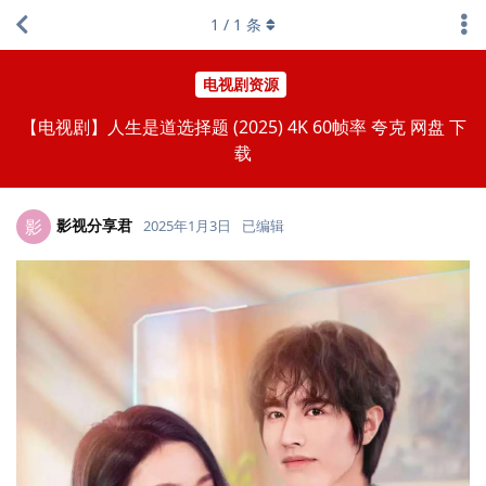
1
/
1
条
电视剧资源
【电视剧】人生是道选择题 (2025) 4K 60帧率 夸克 网盘 下
载
影视分享君
影
2025年1月3日
已编辑