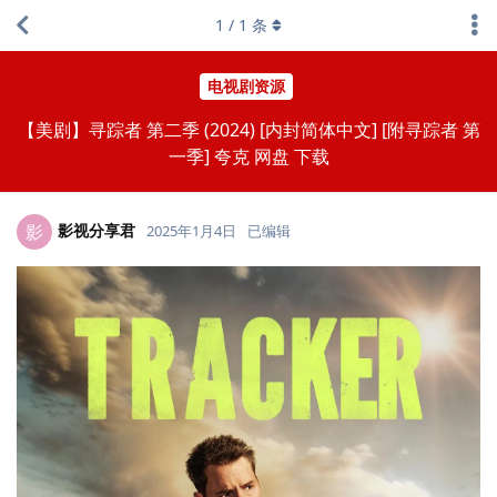
1
/
1
条
电视剧资源
【美剧】寻踪者 第二季 (2024) [内封简体中文] [附寻踪者 第
一季] 夸克 网盘 下载
影视分享君
影
2025年1月4日
已编辑