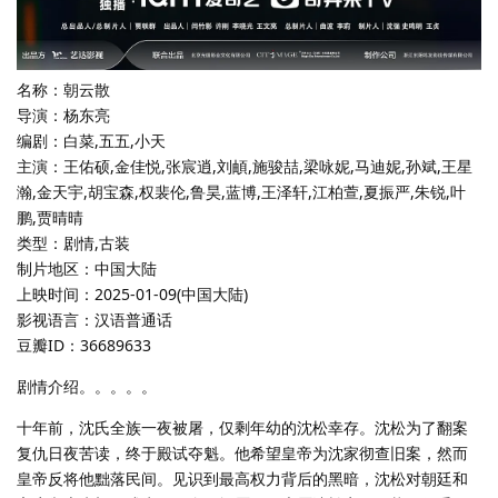
名称：朝云散
导演：杨东亮
编剧：白菜,五五,小天
主演：王佑硕,金佳悦,张宸逍,刘頔,施骏喆,梁咏妮,马迪妮,孙斌,王星
瀚,金天宇,胡宝森,权裴伦,鲁昊,蓝博,王泽轩,江柏萱,夏振严,朱锐,叶
鹏,贾晴晴
类型：剧情,古装
制片地区：中国大陆
上映时间：2025-01-09(中国大陆)
影视语言：汉语普通话
豆瓣ID：36689633
剧情介绍。。。。。
十年前，沈氏全族一夜被屠，仅剩年幼的沈松幸存。沈松为了翻案
复仇日夜苦读，终于殿试夺魁。他希望皇帝为沈家彻查旧案，然而
皇帝反将他黜落民间。见识到最高权力背后的黑暗，沈松对朝廷和