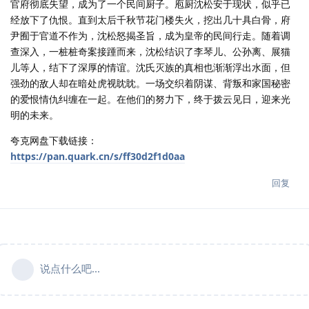
官府彻底失望，成为了一个民间厨子。庖厨沈松安于现状，似乎已
经放下了仇恨。直到太后千秋节花门楼失火，挖出几十具白骨，府
尹囿于官道不作为，沈松怒揭圣旨，成为皇帝的民间行走。随着调
查深入，一桩桩奇案接踵而来，沈松结识了李琴儿、公孙离、展猫
儿等人，结下了深厚的情谊。沈氏灭族的真相也渐渐浮出水面，但
强劲的敌人却在暗处虎视眈眈。一场交织着阴谋、背叛和家国秘密
的爱恨情仇纠缠在一起。在他们的努力下，终于拨云见日，迎来光
明的未来。
夸克网盘下载链接：
https://pan.quark.cn/s/ff30d2f1d0aa
回复
说点什么吧...