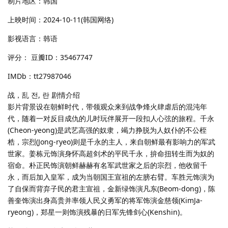
制片地区：韩国
上映时间：2024-10-11(韩国网络)
影视语言：韩语
评分： 豆瓣ID：35467747
IMDb：tt27987046
战，乱 전, 란 剧情介绍
影片背景设在朝鲜时代，带领观众来到战争烽火肆虐后的混沌年
代，随着一对反目成仇的儿时玩伴展开一段扣人心弦的旅程。千永
(Cheon-yeong)是武艺高强的奴隶，竭力挣脱为人奴仆的不公桎
梏，宗烈(Jong-ryeo)则是千永的主人，来自朝鲜最有影响力的军武
世家。姜栋元饰演身怀高超剑术的平民千永，拚命扭转生而为奴的
宿命。朴正民饰演朝鲜赫赫有名军武世家之后的宗烈，他收留千
永，而后加入皇军，成为当朝国王宣祖的左膀右臂。车胜元饰演为
了自保而背弃子民的君主宣祖，金新绿饰演凡东(Beom-dong)，陈
善奎饰演出身高贵并率领人民义勇军的将军饰演金慈领(KimJa-
ryeong)，郑星一则饰演残暴的日军先锋剑心(Kenshin)。