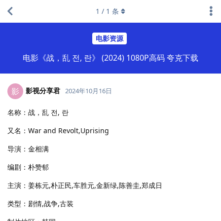
1
/
1
条
电影资源
电影《战，乱 전, 란》 (2024) 1080P高码 夸克下载
影视分享君
影
2024年10月16日
名称：战，乱 전, 란
又名：War and Revolt,Uprising
导演：金相满
编剧：朴赞郁
主演：姜栋元,朴正民,车胜元,金新绿,陈善圭,郑成日
类型：剧情,战争,古装