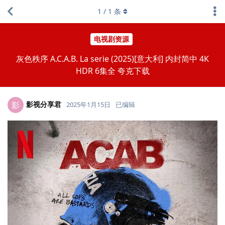
1
/
1
条
电视剧资源
灰色秩序 A.C.A.B. La serie (2025)[意大利] 内封简中 4K
HDR 6集全 夸克下载
影视分享君
影
2025年1月15日
已编辑