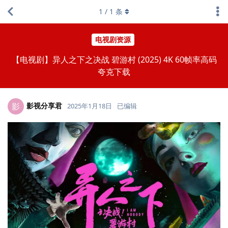
1
/
1
条
电视剧资源
【电视剧】异人之下之决战 碧游村 (2025) 4K 60帧率高码
夸克下载
影视分享君
影
2025年1月18日
已编辑