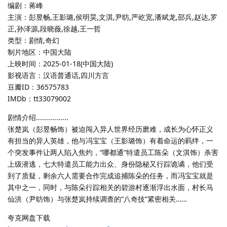
编剧：蒋峰
主演：彭昱畅,王影璐,侯明昊,文淇,尹昉,严屹宽,潘斌龙,邵兵,赵达,罗
正,孙泽源,段晓薇,徐越,王一哲
类型：剧情,奇幻
制片地区：中国大陆
上映时间：2025-01-18(中国大陆)
影视语言：汉语普通话,四川方言
豆瓣ID：36575783
IMDb：tt33079002
剧情介绍................
张楚岚（彭昱畅饰）被迫闯入异人世界经历磨难，成长为心怀正义
有担当的异人英雄，他与冯宝宝（王影璐饰）有着命运的羁绊，一
个突发事件让两人陷入焦灼，“哪都通”特遣员工陈朵（文淇饰）杀害
上级潜逃，七大特遣员工能力出众、身份隐秘又行踪诡谲，他们受
到了质疑，剩余六人需要合作完成追捕陈朵的任务，而冯宝宝就是
其中之一，同时，与陈朵行踪相关的碧游村逐渐浮出水面，村长马
仙洪（尹昉饰）与张楚岚持续调查的“八奇技”紧密相关……
夸克网盘下载