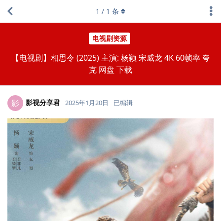
1
/
1
条
电视剧资源
【电视剧】相思令 (2025) 主演: 杨颖 宋威龙 4K 60帧率 夸
克 网盘 下载
影视分享君
影
2025年1月20日
已编辑