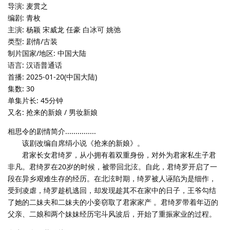
导演: 麦贯之
编剧: 青枚
主演: 杨颖 宋威龙 任豪 白冰可 姚弛
类型: 剧情/古装
制片国家/地区: 中国大陆
语言: 汉语普通话
首播: 2025-01-20(中国大陆)
集数: 30
单集片长: 45分钟
又名: 抢来的新娘 / 男妆新娘
相思令的剧情简介...............
该剧改编自席绢小说《抢来的新娘》。
君家长女君绮罗，从小拥有着双重身份，对外为君家私生子君
非凡。君绮罗在20岁的时候，被带回北泫。自此，君绮罗开启了一
段在异乡艰难生存的经历。在北泫时期，绮罗被人诬陷为是细作，
受到凌虐，绮罗趁机逃回，却发现趁其不在家中的日子，王爷勾结
了她的二妹夫和二妹夫的小妾窃取了君家家产 。君绮罗带着年迈的
父亲、二娘和两个妹妹经历宅斗风波后，开始了重振家业的过程。