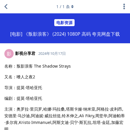
1
/
1
条
电影资源
[电影] 《叛影浪客》 (2024) 1080P 高码 夸克网盘下载
影视分享君
影
2024年10月17日
名称：叛影浪客 The Shadow Strays
又名：嗜人之夜2
导演：提莫·塔哈亚托
编剧：提莫·塔哈亚托
主演：奥罗拉·里贝罗,哈娜·玛拉桑,塔斯卡娅·纳米亚,阿格拉·皮利昂,
安德里·马沙迪,阿迪妮·威拉丝缇,铃木伸之,Ali Fikry,周坚华,阿迪帕蒂
·多尔肯,Kristo Immanuel,阿斯文迪·贝宁·斯瓦拉,坦塔·金廷,加藤宏
明