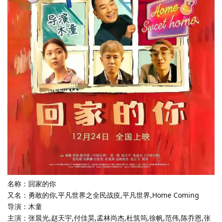
名称：回家的你
又名：勇敢的你,平凡世界之全民战疫,平凡世界,Home Coming
导演：木童
主演：张晨光,赵天宇,付佳昊,孟林尚杰,杜筑筠,徐帆,范伟,陈乔恩,张