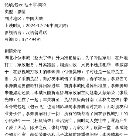
伦硕,包云飞,王霏,周羽
类型：剧情
制片地区：中国大陆
上映时间：2024-12-24(中国大陆)
影视语言：汉语普通话
豆瓣ID：37149491
剧情介绍
湖北小伙李威（赵天宇饰）升为准爸爸后，为了补贴家用，在外地
打工，家政服务，外卖跑腿，烟酒回收，只要不违法犯罪，李威都
干；在影视城打散工的李奔腾（付佳昊饰）平时还是一位带货主
播，为了采购货品，向好友李威借了采购款，春节将至，李威去向
李奔腾追要借款打算回家过年，前脚李威刚退掉出租屋，李奔腾却
未能如期还款，李威只能折返暂与家政雇主问题老人颜炳荣（张晨
光饰）住在了一起；年关将至，货品供应商付南（孟林尚杰饰）带
着外甥包超（包云飞）也追到影城向李奔腾追讨货款；面对朋友和
业务伙伴，李奔腾阐明了一切，所有的钱都给了同在影视城打工的
小姑娘邵一一（杜筑筠饰）医治病症，同时两人交往中，逐渐产生
了爱了火花；除夕之夜，张灯结彩，万家灯火，欢聚一堂，李威能
否如期回家，颜炳荣能否和儿子冰释前嫌重修旧好，李奔腾和邵一