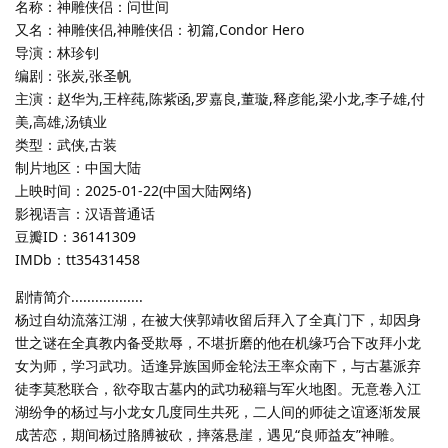
名称：神雕侠侣：问世间
又名：神雕侠侣,神雕侠侣：初篇,Condor Hero
导演：林珍钊
编剧：张炭,张圣帆
主演：赵华为,王梓莼,陈紫函,罗嘉良,董璇,释彦能,梁小龙,李子雄,付
美,高雄,汤镇业
类型：武侠,古装
制片地区：中国大陆
上映时间：2025-01-22(中国大陆网络)
影视语言：汉语普通话
豆瓣ID：36141309
IMDb：tt35431458
剧情简介..................
杨过自幼流落江湖，在被大侠郭靖收留后拜入了全真门下，却因身
世之谜在全真教内备受欺辱，不堪折磨的他在机缘巧合下改拜小龙
女为师，学习武功。适逢异族国师金轮法王率众南下，与古墓派弃
徒李莫愁联合，欲夺取古墓内的武功秘籍与军火地图。无意卷入江
湖纷争的杨过与小龙女几度同生共死，二人间的师徒之谊逐渐发展
成苦恋，期间杨过胳膊被砍，摔落悬崖，遇见“良师益友”神雕。