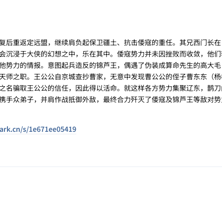
复后重返定远盟，继续肩负起保卫疆土、抗击倭寇的重任。其兄西门长在
会沉浸于大侠的幻想之中，乐在其中。倭寇势力并未因挫败而收敛，他们
他势力的情报。意图起兵造反的锦芦王，偶遇了伪装成算命先生的高大毛
天师之职。王公公自京城查抄曹家，无意中发现曹公公的侄子曹东东（杨
之名骗取王公公的信任，因此得以活命。就这样各方势力集聚辽东，鹊刀
携手众弟子，并肩作战抵御外敌，最终合力歼灭了倭寇及锦芦王等敌对势
uark.cn/s/1e671ee05419