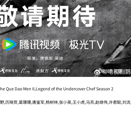
ue Dao Men II,Legend of the Undercover Chef Season 2
野,历晓贺,葛珊珊,唐鉴军,杨树林,张小英,王小虎,马苏,赵继伟,许君聪,刘流