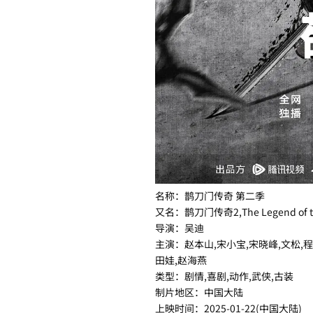
名称：鹊刀门传奇 第二季
又名：鹊刀门传奇2,The Legend of the Q
导演：吴迪
主演：赵本山,宋小宝,宋晓峰,文松,程
田娃,赵海燕
类型：剧情,喜剧,动作,武侠,古装
制片地区：中国大陆
上映时间：2025-01-22(中国大陆)