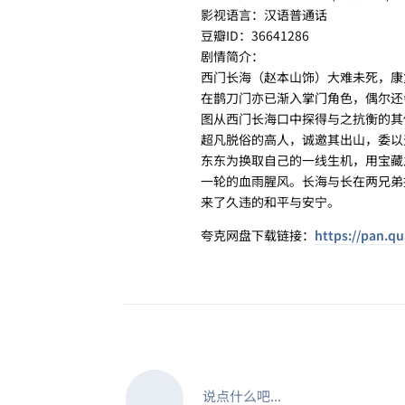
影视语言：汉语普通话
豆瓣ID：36641286
剧情简介：
西门长海（赵本山饰）大难未死，康
在鹊刀门亦已渐入掌门角色，偶尔还
图从西门长海口中探得与之抗衡的其
超凡脱俗的高人，诚邀其出山，委以
东东为换取自己的一线生机，用宝藏
一轮的血雨腥风。长海与长在两兄弟
来了久违的和平与安宁。
夸克网盘下载链接：
https://pan.q
说点什么吧...