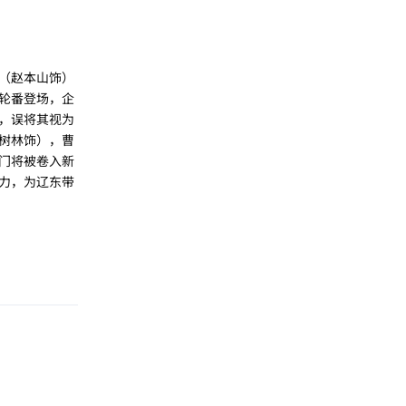
（赵本山饰）
轮番登场，企
，误将其视为
树林饰），曹
门将被卷入新
力，为辽东带
回复