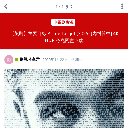
1
/
1
条
电视剧资源
【英剧】主要目标 Prime Target (2025) [内封简中] 4K
HDR 夸克网盘下载
影视分享君
影
2025年1月22日
已编辑