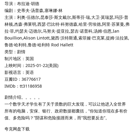
导演：布拉迪·胡德
编剧：史蒂夫·汤普森,塞琳娜·林
主演：利奥·伍德尔,昆泰莎·斯文戴尔,斯蒂芬·瑞,大卫·莫瑞瑟,玛莎·普
林顿,杰森·弗莱明,西瑟·巴比特·科努德森,哈里·劳埃德,阿里·苏莱曼,弗
拉·菲,约瑟夫·迈德尔,马努夫·提亚拉,瑟吉·诺普科,汤姆·伯恩,Ian
Bouillion,Alison Lintott,黛西·沃特斯通,索菲娅·巴克莱,提姆·法拉第,
鲁德·哈利特,鲁德·哈利特 Rod Hallett
类型：剧情
制片地区：英国
上映时间：2025-01-22(美国)
影视语言：英语
豆瓣ID：36776617
IMDb：tt31186958
剧情介绍。。。。。
一个数学天才学生有了关于质数的巨大发现，可以让他进入全世界
所有的电脑，安保、银行、政府数据都囊括，“你知道你现在多有价
值、多危险吗？”阴谋和危险接踵而来，而“我想要反击”。
夸克网盘下载