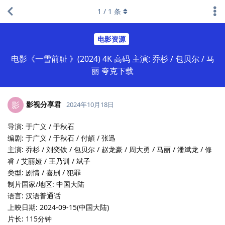
1
/
1
条
电影资源
电影《一雪前耻 》(2024) 4K 高码 主演: 乔杉 / 包贝尔 / 马
丽 夸克下载
影视分享君
影
2024年10月18日
导演: 于广义 / 于秋石
编剧: 于广义 / 于秋石 / 付頔 / 张迅
主演: 乔杉 / 刘奕铁 / 包贝尔 / 赵龙豪 / 周大勇 / 马丽 / 潘斌龙 / 修
睿 / 艾丽娅 / 王乃训 / 斌子
类型: 剧情 / 喜剧 / 犯罪
制片国家/地区: 中国大陆
语言: 汉语普通话
上映日期: 2024-09-15(中国大陆)
片长: 115分钟