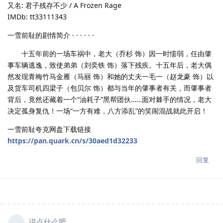
又名: 君子残存不少 / A Frozen Rage
IMDb: tt33111343
一雪前耻的剧情简介 · · · · · ·
十五年前的一场车祸中，老大（乔杉 饰）因一时懦弱，任由肇
事车辆逃逸，致使弟弟（刘奕铁 饰）落下残疾。十五年后，老大偶
然发现青梅竹马金雁（马丽 饰）和她的丈夫一毛一（赵龙豪 饰）以
及货车司机四梁子（包贝尔 饰）都与当年的肇事者有关，而肇事者
背后，竟然还藏着一个“油耗子”黑帮团伙……面对棘手的情况，老大
决定孤身复仇！一场“一方有难，八方添乱”的笑闹混战就此开启！
一雪前耻夸克网盘下载链接
https://pan.quark.cn/s/30aed1d32233
回复
说点什么吧...