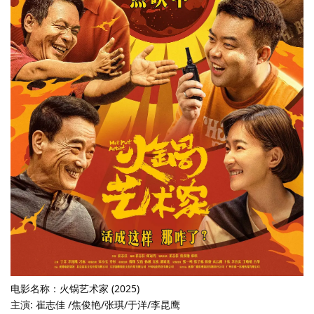
电影名称：火锅艺术家 (2025)
主演: 崔志佳 /焦俊艳/张琪/于洋/李昆鹰