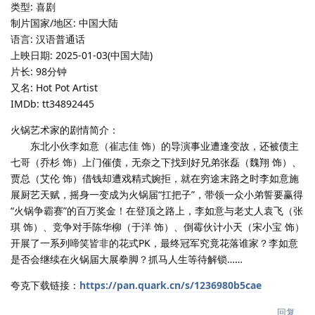
类型: 喜剧
制片国家/地区: 中国大陆
语言: 汉语普通话
上映日期: 2025-01-03(中国大陆)
片长: 98分钟
又名: Hot Pot Artist
IMDb: tt34892445
火锅艺术家的剧情简介：
东北小伙李如意（崔志佳 饰）的导演事业遭逢变故，还被债主
七哥（乔杉 饰）上门催债，无奈之下找到好兄弟张磊（魏翔 饰）、
贾总（艾伦 饰）借钱却遭戏精式婉拒，就在穷途末路之时李如意施
展厨艺天赋，摇身一变成为火锅届“扛把子”，带领一众小弟誓要赢得
“火锅争霸赛”的百万奖金！在登顶之路上，李如意与老丈人袁飞（张
琪 饰）、竞争对手陈华柳（于洋 饰）、倒霉伙计小天（宋小宝 饰）
开展了一系列啼笑皆非的花式PK，最终冠军究竟花落谁家？李如意
是否会继续在火锅届大展拳脚？抓马人生等待解锁……
夸克下载链接：
https://pan.quark.cn/s/1236980b5cae
回复