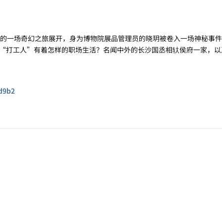
）的一场奇幻之旅展开，身为博物院展品管理员的晓玥被卷入一场神秘事
“打工人”有着怎样的职场生活？名闻中外的长沙国丞相轪侯府一家，以
6d9b2