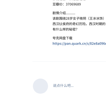
豆瓣ID：37069689
剧情介绍..........
该剧围绕28岁女子晓玥（王冰冰饰
西汉轪侯府的奇幻历险。西汉时期的
有什么样的秘密？
夸克网盘下载
https://pan.quark.cn/s/82e8a09
说点什么吧...