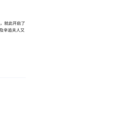
件，就此开启了
及辛追夫人又
回复