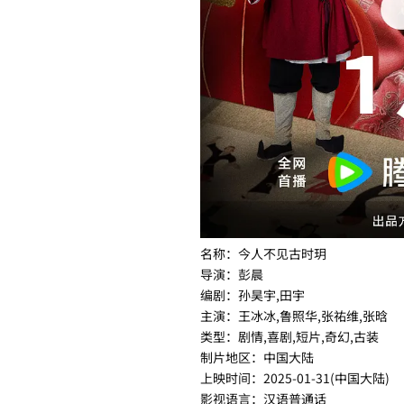
名称：今人不见古时玥
导演：彭晨
编剧：孙昊宇,田宇
主演：王冰冰,鲁照华,张祐维,张晗
类型：剧情,喜剧,短片,奇幻,古装
制片地区：中国大陆
上映时间：2025-01-31(中国大陆)
影视语言：汉语普通话