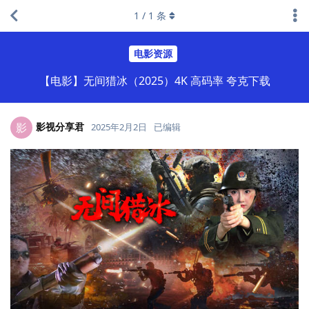
1
/
1
条
电影资源
【电影】无间猎冰（2025）4K 高码率 夸克下载
影视分享君
影
2025年2月2日
已编辑