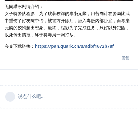
无间猎冰剧情介绍：
女子特警队程影，为了破获狡诈的毒枭元麟，用苦肉计在警局比武
中重伤了好友陈中怡，被警方开除后，潜入毒贩内部卧底，而毒枭
元麟的狡猾超出想象。最终，程影为了完成任务，只好以身犯险，
以死传出情报，终于将毒枭一网打尽。
夸克下载链接：
https://pan.quark.cn/s/adbf1672b78f
回复
说点什么吧...