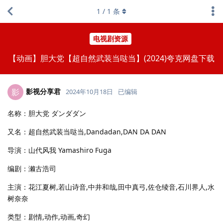
1
/
1
条
电视剧资源
【动画】胆大党【超自然武装当哒当】(2024)夸克网盘下载
影视分享君
影
2024年10月18日
已编辑
名称：胆大党 ダンダダン
又名：超自然武装当哒当,Dandadan,DAN DA DAN
导演：山代风我 Yamashiro Fuga
编剧：濑古浩司
主演：花江夏树,若山诗音,中井和哉,田中真弓,佐仓绫音,石川界人,水
树奈奈
类型：剧情,动作,动画,奇幻