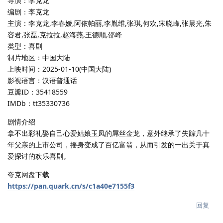
导演：李克龙
编剧：李克龙
主演：李克龙,李春嫒,阿依帕丽,李胤维,张琪,何欢,宋晓峰,张晨光,朱
容君,张磊,克拉拉,赵海燕,王德顺,邵峰
类型：喜剧
制片地区：中国大陆
上映时间：2025-01-10(中国大陆)
影视语言：汉语普通话
豆瓣ID：35418559
IMDb：tt35330736
剧情介绍
拿不出彩礼娶自己心爱姑娘玉凤的屌丝金龙，意外继承了失踪几十
年父亲的上市公司，摇身变成了百亿富翁，从而引发的一出关于真
爱探讨的欢乐喜剧。
夸克网盘下载
https://pan.quark.cn/s/c1a40e7155f3
回复