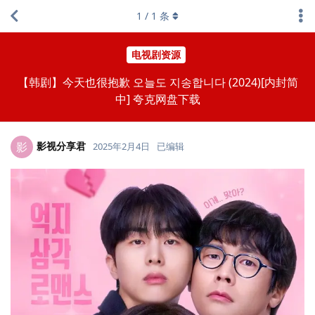
1
/
1
条
电视剧资源
【韩剧】今天也很抱歉 오늘도 지송합니다 (2024)[内封简
中] 夸克网盘下载
影视分享君
影
2025年2月4日
已编辑