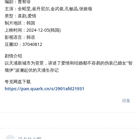
编剧：曹宥珍
主演：全昭旻,崔丹尼尔,金武俊,孔敏晶,张姬领
类型：喜剧,爱情
制片地区：韩国
上映时间：2024-12-05(韩国)
影视语言：韩语
豆瓣ID：37040812
剧情介绍
以天浦新城市为背景，讲述了爱情和结婚都不容易的伪装已婚女"智
颂伊"波澜起伏的天浦生存记
夸克网盘下载
https://pan.quark.cn/s/2901afd21931
回复