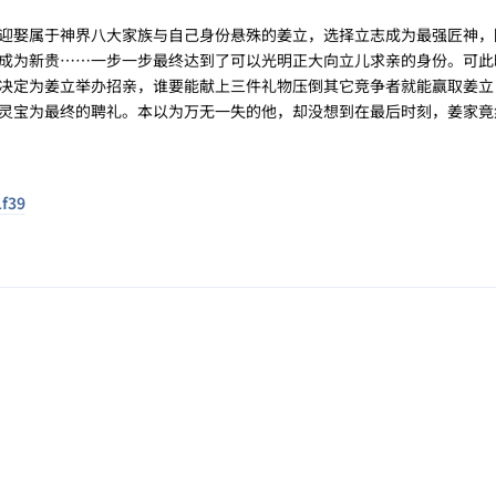
迎娶属于神界八大家族与自己身份悬殊的姜立，选择立志成为最强匠神，
成为新贵……一步一步最终达到了可以光明正大向立儿求亲的身份。可此
决定为姜立举办招亲，谁要能献上三件礼物压倒其它竞争者就能赢取姜立
灵宝为最终的聘礼。本以为万无一失的他，却没想到在最后时刻，姜家竟
1f39