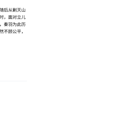
随后从剿灭山
时，面对立儿
，秦羽为此历
然不顾公平，
回复