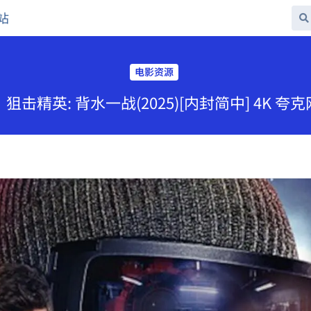
站
电影资源
狙击精英: 背水一战(2025)[内封简中] 4K 夸