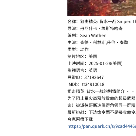
名称：狙击精英: 背水一战 Sniper: The 
导演：丹尼什卡·埃斯特哈奇
编剧：Sean Wathen
主演：查德·科林斯,莎伦·泰勒
类型：动作
制片地区：美国
上映时间：2025-01-28(美国)
影视语言：英语
豆瓣ID：37192647
IMDb：tt34910018
狙击精英: 背水一战的剧情简介 · · 
为了阻止军火商释放致命的超级武器
饰）被派往哥斯达佛得角领导一群精英
最新挑战：下达命令而不是接收命令
夸克网盘下载
https://pan.quark.cn/s/9cad4446