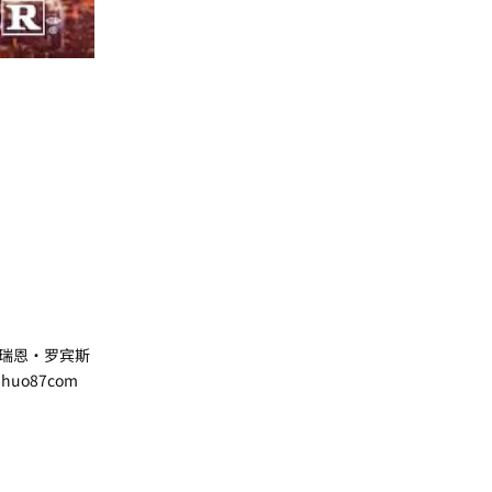
瑞恩·罗宾斯
o87com