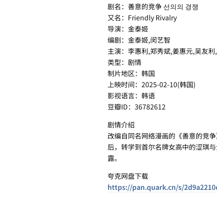
剧名：善意的竞争 선의의 경쟁
又名：Friendly Rivalry
导演：金泰姬
编剧：金泰姬,闵艺智
主演：李惠利,郑秀斌,姜惠元,吴友利
类型：剧情
制片地区：韩国
上映时间：2025-02-10(韩国)
影视语言：韩语
豆瓣ID：36782612
剧情介绍
改编自同名网络漫画的《善意的竞争》
后，转学到首尔名牌女高中的涩琪与
露。
夸克网盘下载
https://pan.quark.cn/s/2d9a2210