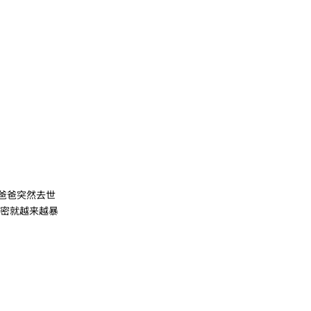
的爸爸突然去世
秘密就越来越暴
回复