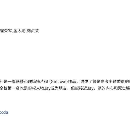
,崔荣宰,金太勋,刘贞莱
是一部悬疑心理惊悚片GL(GirlLove)作品，讲述了曾是高考出题委员
全校第一名也是实权人物Jay成为朋友，但越接近Jay，她的内心和死亡
ccda