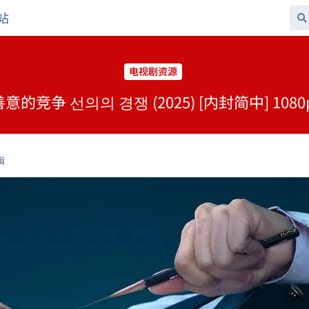
站
电视剧资源
的竞争 선의의 경쟁 (2025) [内封简中] 108
辑