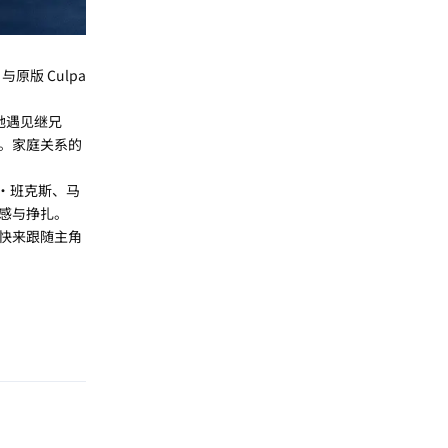
原版 Culpa
她遇见继兄
。家庭关系的
，艾莎・班克斯、马
感与挣扎。
快来跟随主角
回复