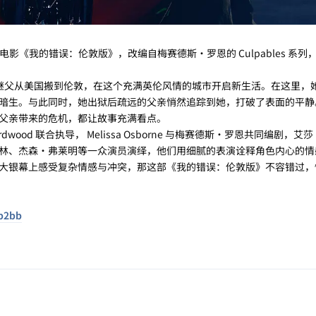
的爱情电影《我的错误：伦敦版》，改编自梅赛德斯・罗恩的 Culpables 系列，与
有的继父从美国搬到伦敦，在这个充满英伦风情的城市开启新生活。在这里，
暗生。与此同时，她出狱后疏远的父亲悄然追踪到她，打破了表面的平静
父亲带来的危机，都让故事充满看点。
Dani Girdwood 联合执导， Melissa Osborne 与梅赛德斯・罗恩共同编剧
林、杰森・弗莱明等一众演员演绎，他们用细腻的表演诠释角色内心的情
大银幕上感受复杂情感与冲突，那这部《我的错误：伦敦版》不容错过，
2b2bb