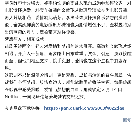
演员阵容十分强大。崔宇植饰演的高谦从配角成为电影评论家，对
电影满怀热爱。朴宝英饰演的金武飞从助理导演成长为电影导演。
两人片场相遇，爱情就此萌芽。李浚荣饰演怀揣音乐梦想的洪时
俊，全素妮饰演的电影编剧孙珠雅也为剧情增色不少。金材昱特别
出演高谦的哥哥，定会带来别样惊喜。
梦想与爱，相互成就
该剧围绕两个年轻人对爱情和梦想的追求展开。高谦和金武飞片场
相遇，开启人生新篇。追梦路上困难重重，资金、创意、质疑接踵
而至，但他们相互支持，携手克服，爱情也在这个过程中愈发深
厚。
这部剧不只是浪漫爱情剧，更是梦想、成长与治愈的奋斗篇章，告
诉我们心怀梦想、珍惜身边人，就能战胜困难收获幸福。如果你想
在影视中感受温暖、爱情与梦想的力量，那就锁定 2 月 14 日
Netflix，一同见证这场爱与梦的交织之旅。
夸克网盘下载链接：
https://pan.quark.cn/s/2063f4022dae
回复