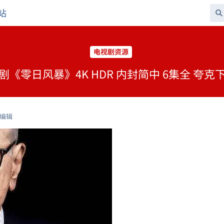
站
电视剧资源
剧《零日风暴》4K HDR 内封简中 6集全 夸克
编辑