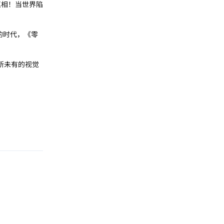
真相！当世界陷
的时代，《零
所未有的视觉
回复