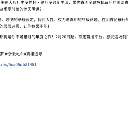
待的美剧大片！由罗伯特·德尼罗领衔主演，带你直面全球危机背后的黑暗
这场零时差的惊天阴谋？
情、烧脑的悬疑设定，探讨人性、权力与真相的终极命题。在阴谋论横行
的层层迷雾，让你欲罢不能！
都将是你不可错过的年度之作！2月20日起，锁定首播平台，感受这场前
罗 #惊悚大片 #真相追寻
.cn/s/5ea05db81451