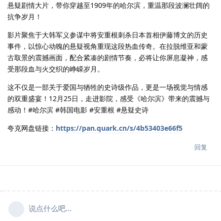
悬疑剧情大片，带你穿越至1909年的哈尔滨，重温那段波澜壮阔的
抗争岁月！
影片聚焦于大韩军义参谋中将安重根刺杀日本首相伊藤博文的历史
事件，以惊心动魄的悬疑视角重现这段热血传奇。在拉脱维亚和蒙
古取景的震撼画面，配合紧凑的剧情节奏，必将让你屏息凝神，感
受那段血与火交织的峥嵘岁月。
这不仅是一部关于爱国与牺牲的史诗级作品，更是一场视觉与情感
的双重盛宴！12月25日，走进影院，感受《哈尔滨》带来的震撼与
感动！#哈尔滨 #韩国电影 #安重根 #悬疑史诗
夸克网盘链接：
https://pan.quark.cn/s/4b53403e66f5
回复
说点什么吧...