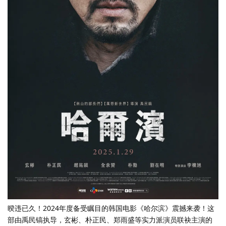
暌违已久！2024年度备受瞩目的韩国电影《哈尔滨》震撼来袭！这
部由禹民镐执导，玄彬、朴正民、郑雨盛等实力派演员联袂主演的