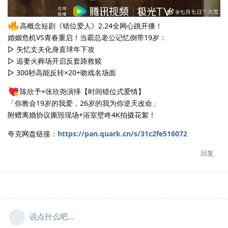
高概念短剧《错位爱人》2.24全网心跳开播！
婚姻危机VS青春重启！当霸总老公记忆倒带19岁：
▷ 失忆丈夫化身直球年下攻
▷ 追妻火葬场开启反套路救赎
▷ 300秒高能反转×20+吻戏名场面
陈欣予×张欣尧演绎【时间错位式爱情】
「你教会19岁的我爱，26岁的我为你逆天改命」
附赠离婚协议撕毁现场+浴室壁咚4K拍摄花絮！
夸克网盘链接：
https://pan.quark.cn/s/31c2fe516072
回复
说点什么吧...