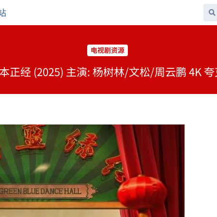
站
电视剧资源
本正经 (2025) 主演: 杨树林/文松/周云鹏 4K