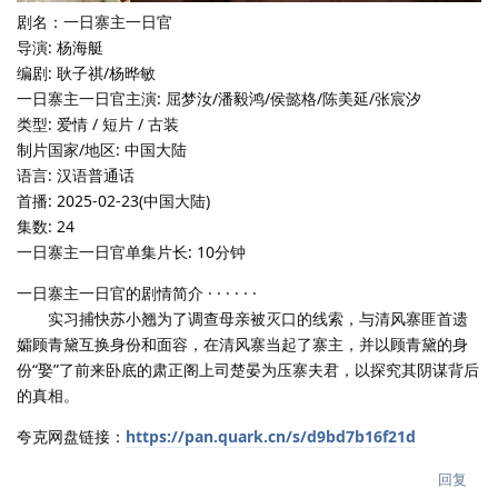
剧名：一日寨主一日官
导演: 杨海艇
编剧: 耿子祺/杨晔敏
一日寨主一日官主演: 屈梦汝/潘毅鸿/侯懿格/陈美延/张宸汐
类型: 爱情 / 短片 / 古装
制片国家/地区: 中国大陆
语言: 汉语普通话
首播: 2025-02-23(中国大陆)
集数: 24
一日寨主一日官单集片长: 10分钟
一日寨主一日官的剧情简介 · · · · · ·
实习捕快苏小翘为了调查母亲被灭口的线索，与清风寨匪首遗
孀顾青黛互换身份和面容，在清风寨当起了寨主，并以顾青黛的身
份“娶”了前来卧底的肃正阁上司楚晏为压寨夫君，以探究其阴谋背后
的真相。
夸克网盘链接：
https://pan.quark.cn/s/d9bd7b16f21d
回复