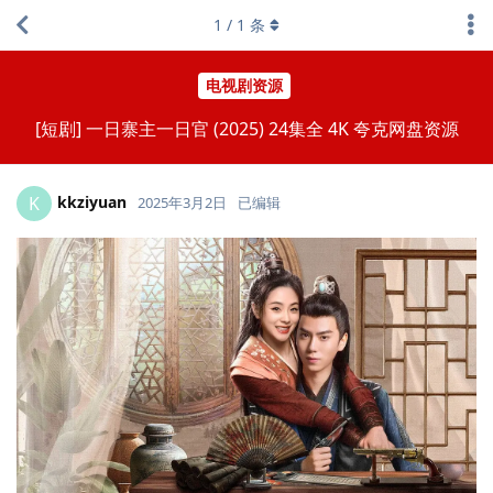
1
/
1
条
电视剧资源
[短剧] 一日寨主一日官 (2025) 24集全 4K 夸克网盘资源
kkziyuan
K
2025年3月2日
已编辑