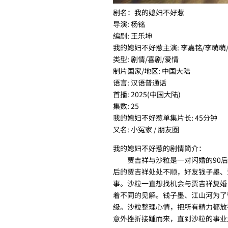
剧名：我的媳妇不好惹
导演: 杨铭
编剧: 王乐坤
我的媳妇不好惹主演: 李嘉铭/李萌萌
类型: 剧情/喜剧/爱情
制片国家/地区: 中国大陆
语言: 汉语普通话
首播: 2025(中国大陆)
集数: 25
我的媳妇不好惹单集片长: 45分钟
又名: 小冤家‎ / 朋友圈
我的媳妇不好惹的剧情简介：
贾吉祥与沙粒是一对闪婚的90后
后的贾吉祥处处不顺，好友钱子墨、
事。沙粒一直想找机会与贾吉祥复婚
着不同的见解。钱子墨、江山河为了
级。沙粒整理心情，把所有精力都放
意外挫折接踵而来，直到沙粒的事业