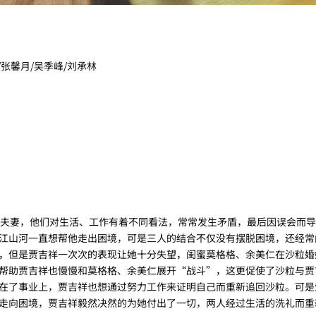
/张馨月/吴季峰/刘承林
夫妻，他们对生活、工作有着不同看法，常常发生矛盾，最后因误会而导
江山河一直想帮他走出困境，可是三人的结合不仅没有摆脱困境，还经常
，但是贾吉祥一次次的表现让她十分失望，闺蜜莫格格、余美仁在沙粒婚
帮助贾吉祥也慢慢和莫格格、余美仁展开“战斗”，这更促使了沙粒与贾
在了事业上，贾吉祥也想通过努力工作来证明自己而重新追回沙粒。可是
走向困境，贾吉祥毅然决然的为她付出了一切，两人经过生活的洗礼而重