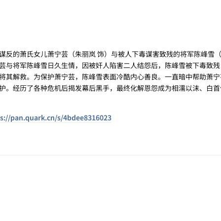
的萧氏女儿萧宁芸（朱丽岚 饰）与被人下毒谋害致残的将军陈峰雪（
芸与将军陈峰雪日久生情，因被奸人陷害二人结怨后，陈峰雪被下毒致残
将其解救。为保护萧宁芸，陈峰雪表面冷酷内心善良。一直暗中帮助萧宁
护。经历了各种危机后揭发幕后黑手，最终化解恩怨成为相濡以沫、白首
s://pan.quark.cn/s/4bdee8316023