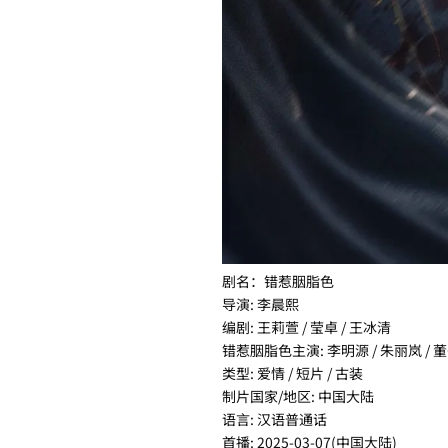
剧名：错惹胭脂色
导演: 李晨熙
编剧: 王莉萱 / 莹卓 / 王冰清
错惹胭脂色主演: 李明源 / 朱丽岚 / 董
类型: 爱情 / 短片 / 古装
制片国家/地区: 中国大陆
语言: 汉语普通话
首播: 2025-03-07(中国大陆)