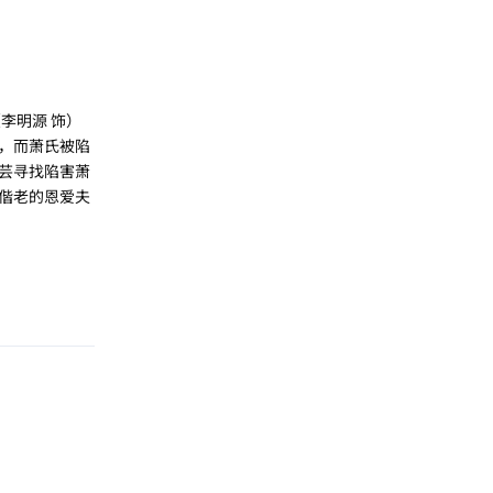
李明源 饰）
，而萧氏被陷
芸寻找陷害萧
偕老的恩爱夫
回复