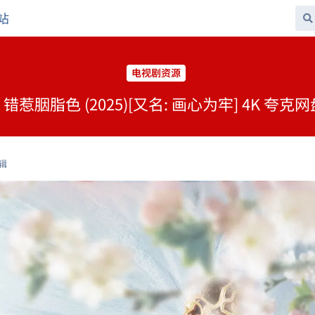
站
电视剧资源
] 错惹胭脂色 (2025)[又名: 画心为牢] 4K 夸克
辑