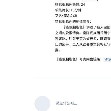
错惹胭脂色集数: 24
单集片长: 10分钟
又名: 画心为牢
错惹胭脂色的剧情简介：
《错惹胭脂色》讲述了被人诬陷谋反
之间的爱恨情仇。南陈氏族萧氏萧宁
害谋反。后萧宁芸为奴被卖，陈峰雪
氏的凶手，二人从误会重重到相互守
妻。
《错惹胭脂色》夸克网盘链接：
http
说点什么吧...