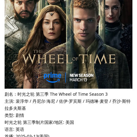
剧名：时光之轮 第三季 The Wheel of Time Season 3
主演: 裴淳华 / 丹尼尔·海尼 / 佐伊·罗宾斯 / 玛德琳·麦登 / 乔沙·斯特
拉多夫斯基
类型: 剧情
时光之轮 第三季制片国家/地区: 美国
语言: 英语
首播: 2025-03-13(美国)