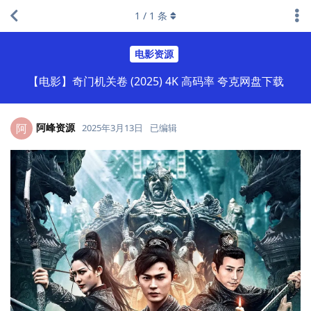
1
/
1
条
电影资源
【电影】奇门机关卷 (2025) 4K 高码率 夸克网盘下载
阿峰资源
阿
2025年3月13日
已编辑