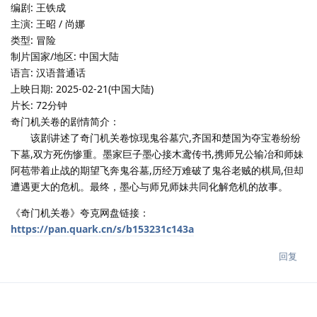
编剧: 王铁成
主演: 王昭 / 尚娜
类型: 冒险
制片国家/地区: 中国大陆
语言: 汉语普通话
上映日期: 2025-02-21(中国大陆)
片长: 72分钟
奇门机关卷的剧情简介：
该剧讲述了奇门机关卷惊现鬼谷墓穴,齐国和楚国为夺宝卷纷纷
下墓,双方死伤惨重。墨家巨子墨心接木鸢传书,携师兄公输冶和师妹
阿苞带着止战的期望飞奔鬼谷墓,历经万难破了鬼谷老贼的棋局,但却
遭遇更大的危机。最终，墨心与师兄师妹共同化解危机的故事。
《奇门机关卷》夸克网盘链接：
https://pan.quark.cn/s/b153231c143a
回复