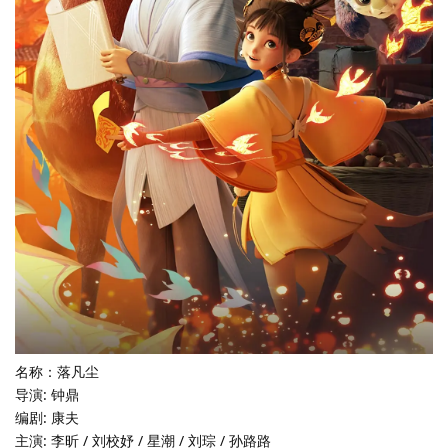
名称：落凡尘
导演: 钟鼎
编剧: 康夫
主演: 李昕 / 刘校妤 / 星潮 / 刘琮 / 孙路路