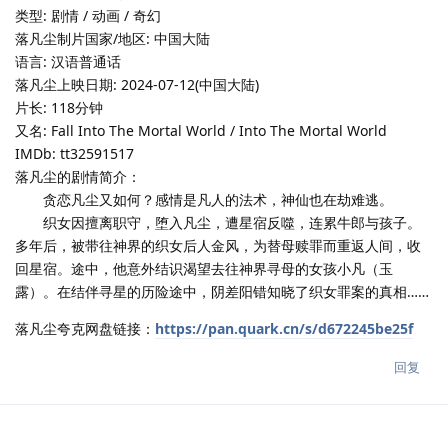
类型: 剧情 / 动画 / 奇幻
落凡尘制片国家/地区: 中国大陆
语言: 汉语普通话
落凡尘上映日期: 2024-07-12(中国大陆)
片长: 118分钟
又名: Fall Into The Mortal World / Into The Mortal World
IMDb: tt32591517
落凡尘的剧情简介：
贪恋凡尘又如何？感情是凡人的法术，神仙也在劫难逃。
织女因擅离职守，堕入凡尘，遭星宿反噬，连累牛郎与孩子。
多年后，被带往神界的织女后人金风，为替母赎罪而重返人间，收
回星宿。途中，他意外结识渴望去往神界寻母的女孩小凡（玉
露）。在结伴寻星的历险途中，阴差阳错知晓了织女罪案的真相……
落凡尘夸克网盘链接：
https://pan.quark.cn/s/d672245be25f
回复