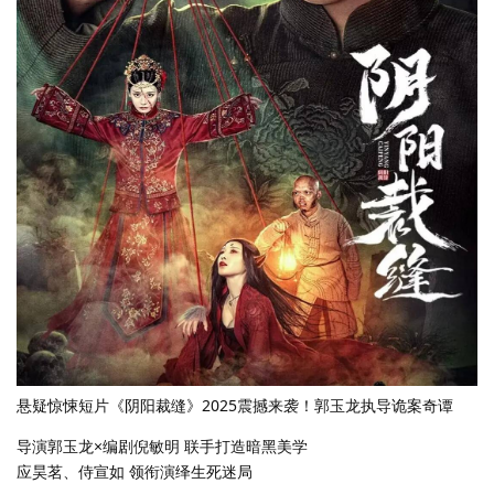
悬疑惊悚短片《阴阳裁缝》2025震撼来袭！郭玉龙执导诡案奇谭
导演郭玉龙×编剧倪敏明 联手打造暗黑美学
应昊茗、侍宣如 领衔演绎生死迷局