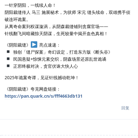
一针穿阴阳，一线续人命！
阴阳裁缝传人 马三 施展秘术，为状师 宋元 缝头续命，双雄携手侦
破连环诡案。
从离奇命案到权谋漩涡，从阴森裁缝铺到贪腐官场——
针线翻飞间暗藏惊天阴谋，生死较量中揭开血色真相！
《阴阳裁缝》
亮点速递：
独创「缝尸探案」奇幻设定，打造东方版《断头谷》
民国悬疑+惊悚元素交织，阴森场景还原乱世诡谲
正邪终极对决，贪官伏诛大快人心
2025年诡案奇谭，见证针线撼动乾坤！
《阴阳裁缝》夸克网盘链接：
https://pan.quark.cn/s/fff4663db131
回复