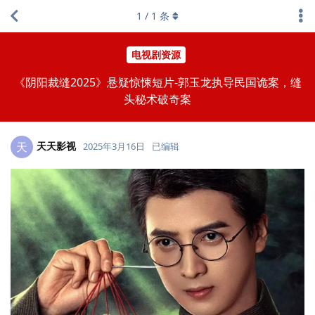
1
/
1
条
电视剧资源
《阴阳裁缝2025》悬疑惊悚短片-郭玉龙执导民国诡案，缝
头秘术破奇案
天天影视
天
2025年3月16日
已编辑