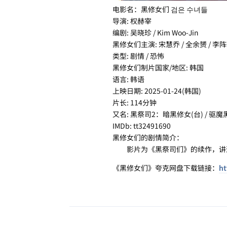
电影名：黑修女们 검은 수녀들
导演: 权赫宰
编剧: 吴晓珍 / Kim Woo-Jin
黑修女们主演: 宋慧乔 / 全余赟 / 李阵
类型: 剧情 / 恐怖
黑修女们制片国家/地区: 韩国
语言: 韩语
上映日期: 2025-01-24(韩国)
片长: 114分钟
又名: 黑祭司2：暗黑修女(台) / 驱魔黑修女(
IMDb: tt32491690
黑修女们的剧情简介：
影片为《黑祭司们》的续作，讲述
《黑修女们》夸克网盘下载链接：
ht