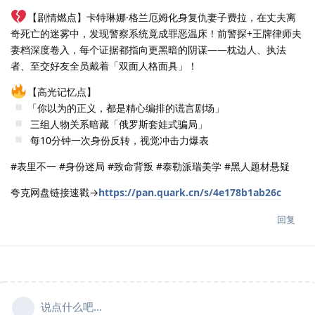
【剧情燃点】卡特琳娜·格兰厄姆化身复仇妻子费拉，在丈夫离
奇死亡的迷雾中，发现警察系统竟成罪恶温床！前警探+王牌律师夫
妻档深度卷入，每个证据都指向更黑暗的阴谋——枕边人、执法
者、至交好友全员戴着「双面人格面具」！
【高光记忆点】
「你以为的正义，都是精心编排的谎言剧场」
三组人物关系暗藏「俄罗斯套娃式骗局」
每10分钟一次身份反转，视觉冲击力爆表
#表里不一 #身份迷局 #致命背叛 #泰勒派瑞美学 #黑人题材悬疑
夸克网盘链接速戳→
https://pan.quark.cn/s/4e178b1ab26c
回复
说点什么吧...